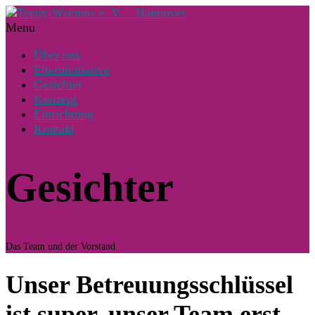
Menu
Über uns
Elterninitiative
Gesichter
Konzept
Einrichtung
Kontakt
Gesichter
Das Team und der Vorstand
Unser Betreuungsschlüssel
ist super, unser Team erst